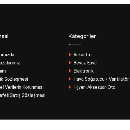
sal
Kategoriler
ımızda
Ankastre
zalarımız
Beyaz Eşya
şim
Elektronik
lik Sözleşmesi
Hava Soğutucu / Vantilatör
el Verilerin Korunması
Hijyen-Aksesuar-Oto
feli Satış Sözleşmesi