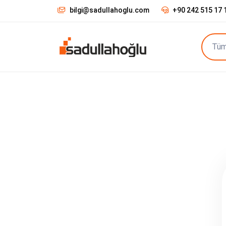
bilgi@sadullahoglu.com
+90 242 515 17 
Tüm