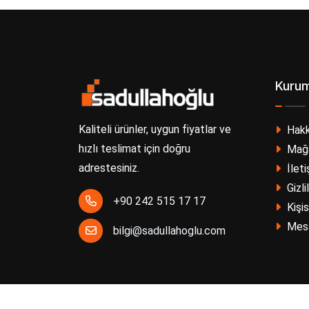
Kurum
Kaliteli ürünler, uygun fiyatlar ve
Hakk
hızlı teslimat için doğru
Mağa
adrestesiniz.
İleti
Gizli
+90 242 515 17 17
Kişis
Mesa
bilgi@sadullahoglu.com