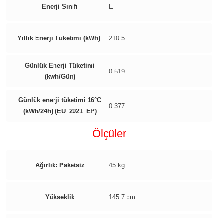
Enerji Sınıfı
E
Yıllık Enerji Tüketimi (kWh)
210.5
Günlük Enerji Tüketimi
0.519
(kwh/Gün)
Günlük enerji tüketimi 16°C
0.377
(kWh/24h) (EU_2021_EP)
Ölçüler
Ağırlık: Paketsiz
45 kg
Yükseklik
145.7 cm